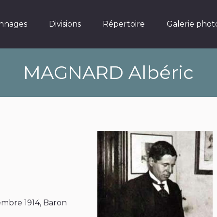
Divisions
Répertoire
Galerie photos
nnages
Divisions
Répertoire
Galerie phot
MAGNARD Albéric
embre 1914, Baron