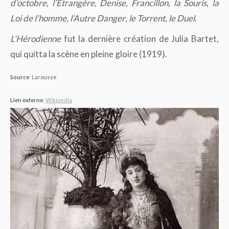
d’octobre
,
l’Etrangère
,
Denise
,
Francillon
,
la Souris
,
la
Loi de l’homme
,
l’Autre Danger
,
le Torrent
,
le Duel
.
L’Hérodienne
fut la dernière création de Julia Bartet,
qui quitta la scène en pleine gloire (1919).
Source
: Larousse
Lien externe
:
Wikipedia