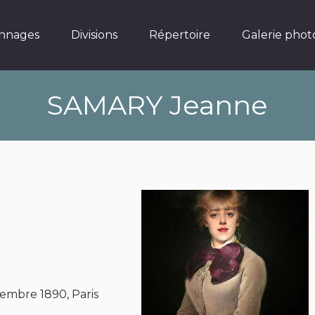
Divisions
Répertoire
Galerie photos
nnages
Divisions
Répertoire
Galerie phot
SAMARY Jeanne
tembre 1890, Paris