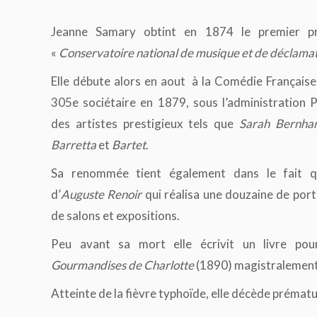
Jeanne Samary obtint en 1874 le premier p
«
Conservatoire national de musique et de déclama
Elle débute alors en aout à la Comédie Française 
305e sociétaire en 1879, sous l’administration Pe
des artistes prestigieux tels que
Sarah Bernha
Barretta
et
Bartet
.
Sa renommée tient également dans le fait qu’
d’
Auguste Renoir
qui réalisa une douzaine de port
de salons et expositions.
Peu avant sa mort elle écrivit un livre po
Gourmandises de Charlotte
(1890) magistralement i
Atteinte de la fièvre typhoïde, elle décède prémat