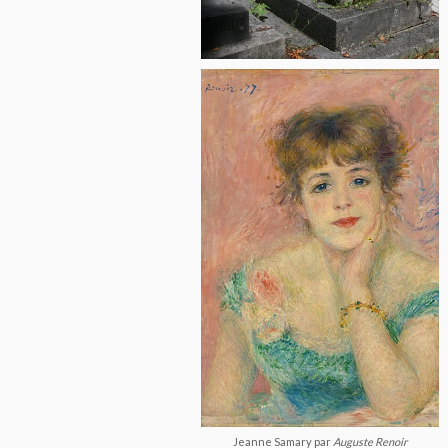
Jeanne Samary par
Auguste Renoir