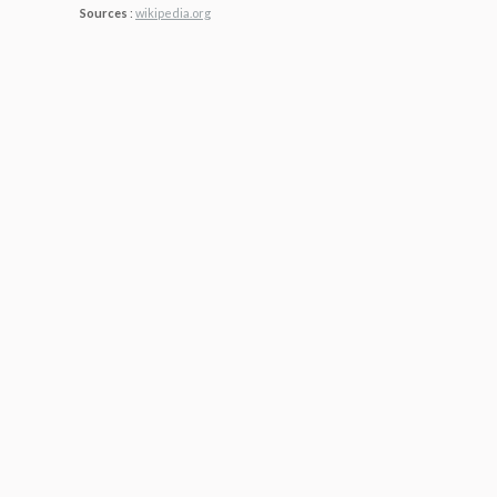
Sources
:
wikipedia.org