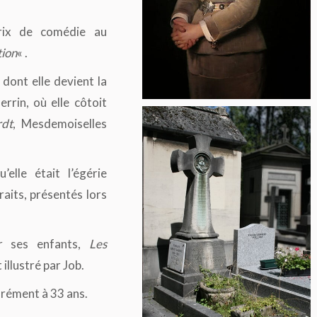
rix de comédie au
tion
« .
dont elle devient la
rrin, où elle côtoit
rdt
, Mesdemoiselles
elle était l’égérie
raits, présentés lors
ur ses enfants,
Les
llustré par Job.
urément à 33 ans.