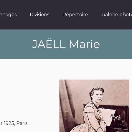
Divisions
Répertoire
Galerie photos
nnages
Divisions
Répertoire
Galerie phot
JAËLL Marie
er 1925, Paris