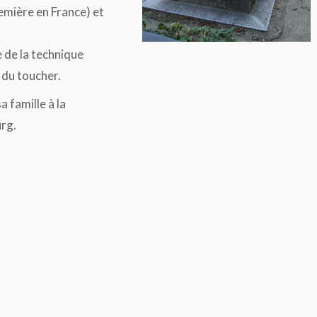
emière en France) et
e de la technique
e du toucher.
 famille à la
urg.