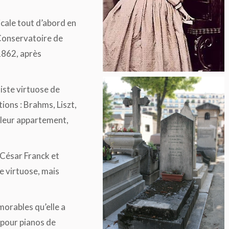
icale tout d’abord en
 Conservatoire de
 1862, après
iste virtuose de
ions : Brahms, Liszt,
 leur appartement,
 César Franck et
e virtuose, mais
morables qu’elle a
s pour pianos de