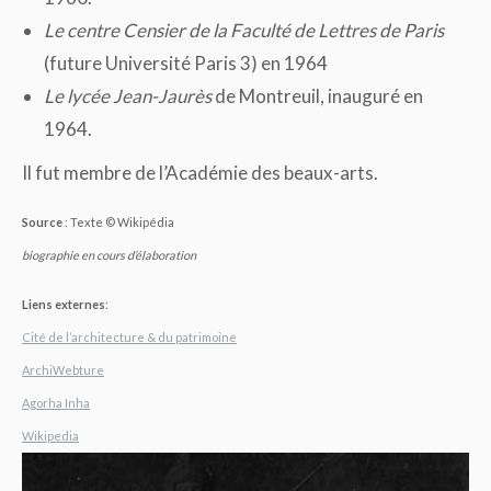
Le centre Censier de la Faculté de Lettres de Paris
(future Université Paris 3) en 1964
Le lycée Jean-Jaurès
de Montreuil, inauguré en
1964.
Il fut membre de l’Académie des beaux-arts.
Source
: Texte © Wikipédia
biographie en cours d’élaboration
Liens externes
:
Cité de l’architecture & du patrimoine
ArchiWebture
Agorha Inha
Wikipedia