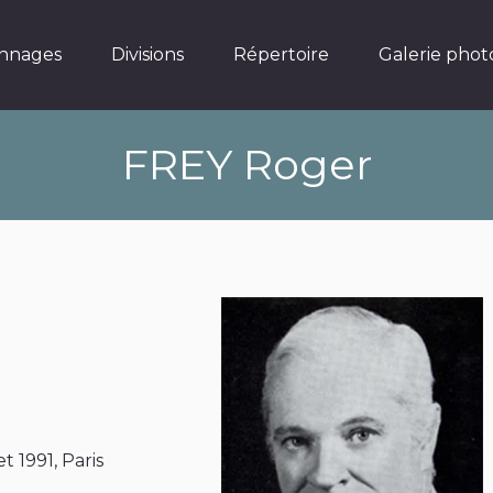
Divisions
Répertoire
Galerie photos
nnages
Divisions
Répertoire
Galerie phot
FREY Roger
et 1991, Paris