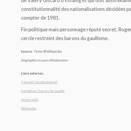
de Valéry Giscard d’Estaing et qui doit aussi exami
constitutionnalité des nationalisations décidées p
compter de 1981.
Fin politique mais personnage réputé secret, Roger 
cercle restreint des barons du gaullisme.
Source
: Texte © Wikipédia
biographie en cours d’élaboration
Liens externes
:
Conseil Constitutionnel
Fondation Charles de Gaulle
Universalis
Wikipedia