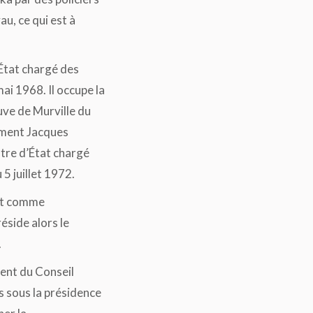
au, ce qui est à
État chargé des
ai 1968. Il occupe la
ve de Murville du
nement Jacques
stre d’État chargé
5 juillet 1972.
ent comme
éside alors le
.
dent du Conseil
s sous la présidence