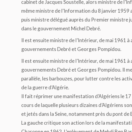
cabinet de Jacques Soustelle, alors ministre de l’Info
même ministre de l’Information du 8 janvier 1959 
puis ministre délégué auprès du Premier ministre j
dans le gouvernement Michel Debré.
Il est ensuite ministre de l’Intérieur, de mai 1961 à 
gouvernements Debré et Georges Pompidou.
Il est ensuite ministre de l’Intérieur, de mai 1961 à 
gouvernements Debré et Georges Pompidou. Il met
parallèle, les barbouzes, pour lutter contre les activ
de la guerre d’Algérie.
Il fait réprimer une manifestation d’Algériens le 1
cours de laquelle plusieurs dizaines d’Algériens sont
et jetés dans la Seine, notamment près du pont de
La gauche critique son action lors de la manifesta
Charonne en 1962. L’enlèvement de Mehdi Ben Bark