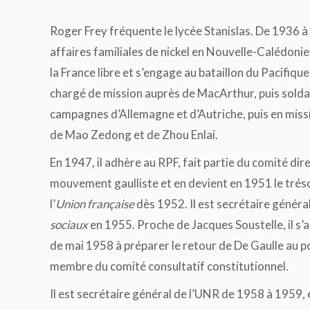
Roger Frey fréquente le lycée Stanislas. De 1936 à 1
affaires familiales de nickel en Nouvelle-Calédonie.
la France libre et s’engage au bataillon du Pacifiqu
chargé de mission auprès de MacArthur, puis solda
campagnes d’Allemagne et d’Autriche, puis en miss
de Mao Zedong et de Zhou Enlai.
En 1947, il adhère au RPF, fait partie du comité dir
mouvement gaulliste et en devient en 1951 le trésor
l’
Union française
dès 1952. Il est secrétaire généra
sociaux
en 1955. Proche de Jacques Soustelle, il s’ac
de mai 1958 à préparer le retour de De Gaulle au p
membre du comité consultatif constitutionnel.
Il est secrétaire général de l’UNR de 1958 à 1959, 