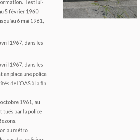
rmation. Il est lui-
au 5 février 1960
usqu’au 6 mai 1961,
avril 1967, dans les
avril 1967, dans les
 en place une police
ités de l’OAS à la fin
7 octobre 1961, au
 tués par la police
 Bezons.
tion au métro
a par des policiers