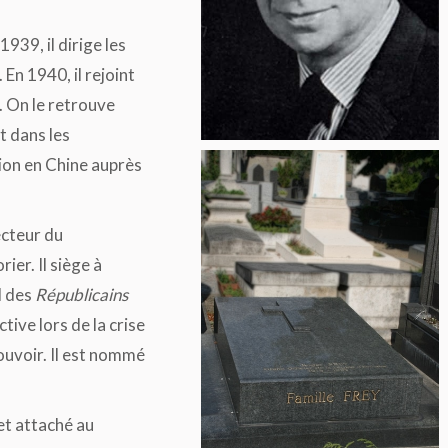
939, il dirige les
 En 1940, il rejoint
e. On le retrouve
t dans les
ion en Chine auprès
ecteur du
ier. Il siège à
l des
Républicains
tive lors de la crise
ouvoir. Il est nommé
et attaché au