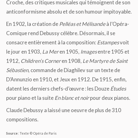
Croche, des critiques musicales qui témoignent de son
anticonformisme absolu et de son humour impitoyable.
En 1902, la création de
Pelléas et Mélisande
à l’Opéra-
Comique rend Debussy célèbre. Désormais, il se
consacre entièrement à la composition:
Estampes
voit
le jour en 1903,
La Mer
en 1905,
Images
entre 1905 et
1912,
Children’s Corner
en 1908,
Le Martyre de Saint
Sébastien
, commande de Diaghilev sur un texte de
D’Annunzio en 1910, et Jeux en 1912. De 1915, enfin,
datent les derniers chefs-d’œuvre : les Douze
Études
pour piano et la suite
En blanc et noir
pour deux pianos.
Claude Debussy a laissé une oeuvre de plus de 310
compositions.
Source
: Texte © Opéra de Paris