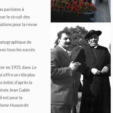
s parisiens à
our le circuit des
ations pour la revue
ématographique de
vec tous les succès
buter en 1931 dans
Le
i offre un rôle plus
e bébé
, d’après la
ôtoie Jean Gabin
il est pour la
adame Husson
de