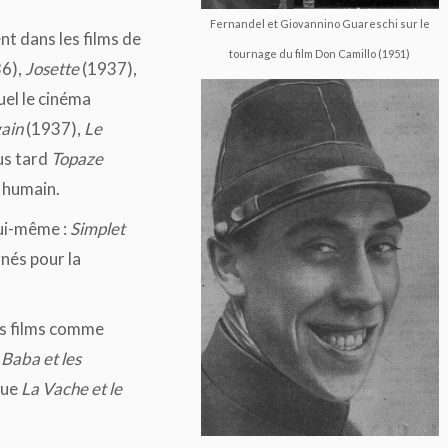
Fernandel et Giovannino Guareschi sur le
nt dans les films de
tournage du film Don Camillo (1951)
6),
Josette
(1937),
uel le cinéma
ain
(1937),
Le
us tard
Topaze
t humain.
lui-même :
Simplet
nés pour la
es films comme
 Baba et les
que
La Vache et le