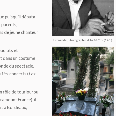
ue puisqu’il débuta
 parents,
ns de jeune chanteur
Fernandel, Photographie d’
André Cros
(1970)
boulots et
st dans un costume
onde du spectacle,
afés-concerts (
Les
un rôle de tourlourou
ramount France), il
it à Bordeaux,