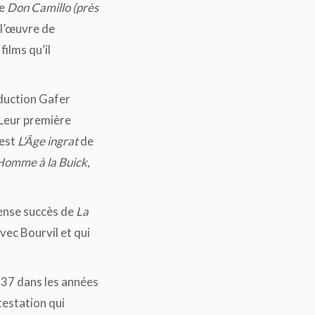
de
Don Camillo (près
 l’œuvre de
films qu’il
oduction Gafer
 Leur première
 est
L’Âge ingrat
de
Homme à la Buick
,
mense succès de
La
vec Bourvil et qui
 37 dans les années
testation qui