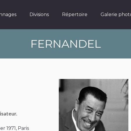
Divisions
Répertoire
Galerie photos
nnages
Divisions
Répertoire
Galerie phot
FERNANDEL
isateur.
ier 1971, Paris