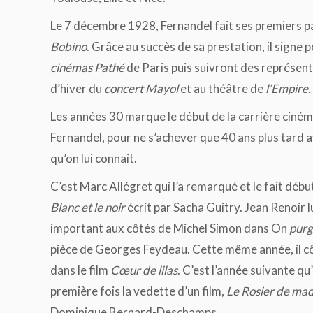
Le 7 décembre 1928, Fernandel fait ses premiers pa
Bobino
. Grâce au succès de sa prestation, il signe p
cinémas Pathé
de Paris puis suivront des représent
d’hiver du
concert Mayol
et au théâtre de
l’Empire
.
Les années 30 marque le début de la carrière cin
Fernandel, pour ne s’achever que 40 ans plus tard a
qu’on lui connait.
C’est Marc Allégret qui l’a remarqué et le fait dé
Blanc et le noir
écrit par Sacha Guitry. Jean Renoir lu
important aux côtés de Michel Simon dans On
purg
pièce de Georges Feydeau. Cette même année, il c
dans le film
Cœur de lilas
. C’est l’année suivante qu’
première fois la vedette d’un film,
Le Rosier de m
Dominique Bernard-Deschamps.