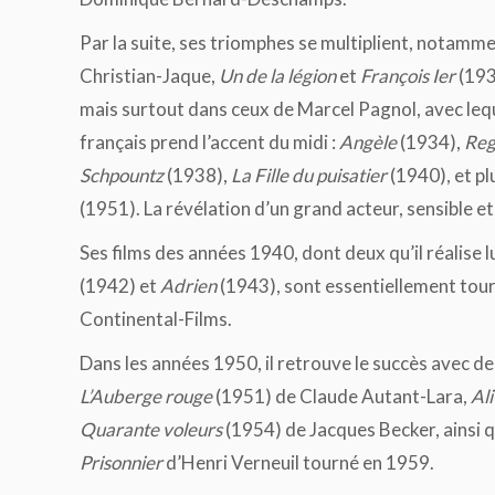
Par la suite, ses triomphes se multiplient, notamme
Christian-Jaque,
Un de la légion
et
François Ier
(193
mais surtout dans ceux de Marcel Pagnol, avec leq
français prend l’accent du midi :
Angèle
(1934),
Reg
Schpountz
(1938),
La Fille du puisatier
(1940), et pl
(1951). La révélation d’un grand acteur, sensible e
Ses films des années 1940, dont deux qu’il réalise 
(1942) et
Adrien
(1943), sont essentiellement tour
Continental-Films.
Dans les années 1950, il retrouve le succès avec d
L’Auberge rouge
(1951) de Claude Autant-Lara,
Ali
Quarante voleurs
(1954) de Jacques Becker, ainsi 
Prisonnier
d’Henri Verneuil tourné en 1959.