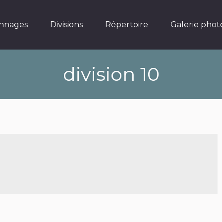
Divisions
Répertoire
Galerie photos
nnages
Divisions
Répertoire
Galerie phot
division 10